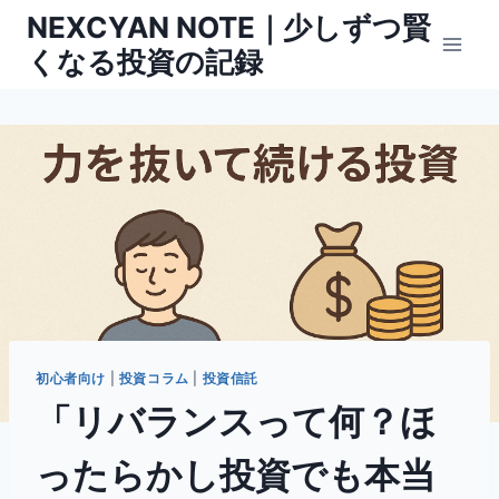
内
NEXCYAN NOTE｜少しずつ賢
容
くなる投資の記録
を
ス
キ
ッ
プ
初心者向け
|
投資コラム
|
投資信託
「リバランスって何？ほ
ったらかし投資でも本当