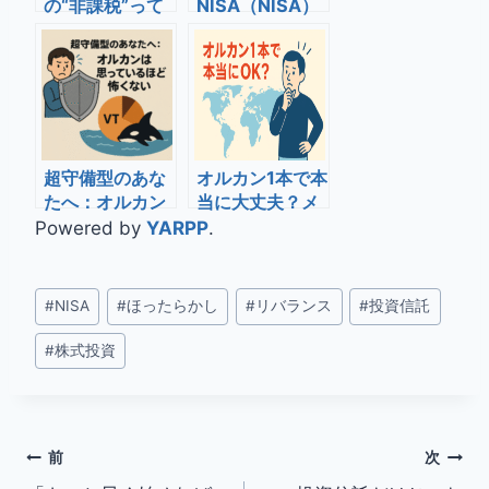
の“非課税”って
NISA（NISA）
どこまで？──旧
の基本：初心者
制度との違いも
が最初に知るべ
わかりやすく解
きこと
説」
超守備型のあな
オルカン1本で本
たへ：オルカン
当に大丈夫？メ
は思っているほ
リット・デメリ
Powered by
YARPP
.
ど怖くない
ットを整理
投
#
NISA
#
ほったらかし
#
リバランス
#
投資信託
稿
#
株式投資
タ
グ:
投
前
次