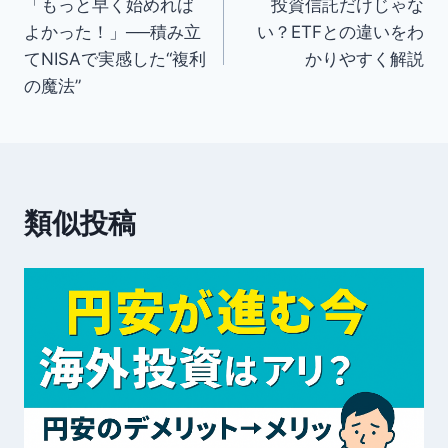
「もっと早く始めれば
投資信託だけじゃな
稿
よかった！」──積み立
い？ETFとの違いをわ
ナ
てNISAで実感した“複利
かりやすく解説
の魔法”
ビ
ゲ
ー
類似投稿
シ
ョ
ン