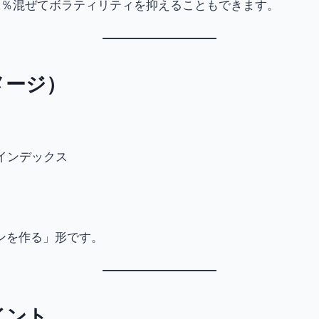
30％混ぜてボラティリティを抑えることもできます。
メージ）
株インデックス
ンを作る」形です。
イント