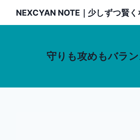
内
NEXCYAN NOTE｜少しずつ
容
を
ス
キ
ッ
守りも攻めもバラン
プ