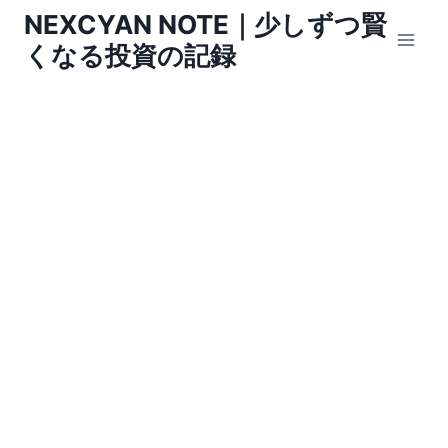
内
NEXCYAN NOTE｜少しずつ賢
容
くなる投資の記録
を
ス
キ
ッ
プ