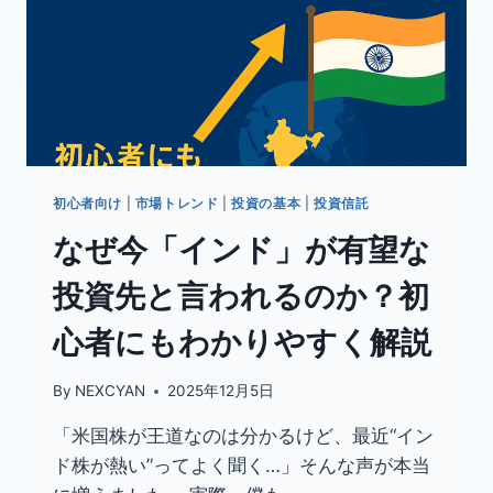
初心者向け
|
市場トレンド
|
投資の基本
|
投資信託
なぜ今「インド」が有望な
投資先と言われるのか？初
心者にもわかりやすく解説
By
NEXCYAN
2025年12月5日
「米国株が王道なのは分かるけど、最近“イン
ド株が熱い”ってよく聞く…」そんな声が本当