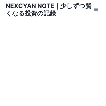
内
NEXCYAN NOTE｜少しずつ賢
容
くなる投資の記録
を
ス
キ
ッ
プ