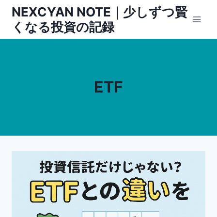
内
NEXCYAN NOTE｜少しずつ賢
容
くなる投資の記録
を
ス
キ
ッ
ETF
プ