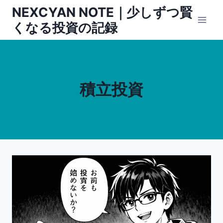
内
NEXCYAN NOTE｜少しずつ賢
容
くなる投資の記録
を
ス
キ
ッ
積立投資
プ