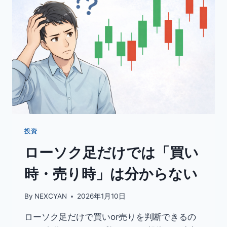
向
け
に
わ
か
り
や
す
く
解
説
｜
仕
投資
組
ローソク足だけでは「買い
み・
メ
時・売り時」は分からない
リ
ッ
ト・
By
NEXCYAN
2026年1月10日
デ
メ
ローソク足だけで買いor売りを判断できるの
リ