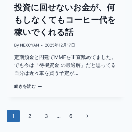
る
投資に回せないお金が、何
け
ど、
もしなくてもコーヒー代を
資
産
稼いでくれる話
形
成
By
NEXCYAN
2025年12月17日
の
主
定期預金と円建てMMFを正直舐めてました。
役
でも今は「待機資金 の最適解」だと思ってる
に
し
自分は近々車を買う予定が…
て
い
投
続きを読む
い
資
の
に
か？
回
せ
ペ
次
1
2
3
…
6
な
い
ー
の
お