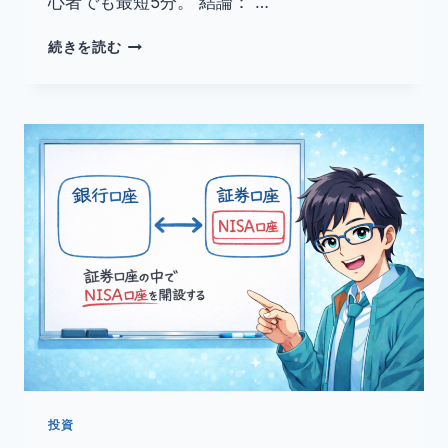
心者でも最短5分。 結論： …
【画
続きを読む
像
付
き】
楽
天
証
券
の
口
座
開
設
手
順
を
実
画
面
投資
で