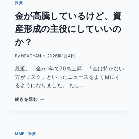
ら
投資
な
金が高騰しているけど、資
い
産形成の主役にしていいの
か？
By
NEXCYAN
2026年1月4日
最近、「金が1年で70％上昇」「金は持たない
方がリスク」といったニュースをよく目にす
るようになりました。 たし…
金
続きを読む
が
高
騰
し
て
MMF
|
投資
い