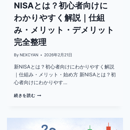
NISAとは？初心者向けに
解
説
わかりやすく解説｜仕組
｜
初
み・メリット・デメリット
心
者
完全整理
で
も
5
By
NEXCYAN
2026年2月21日
分
で
新NISAとは？初心者向けにわかりやすく解説
完
｜仕組み・メリット・始め方 新NISAとは？初
了
心者向けにわかりやす…
NISA
続きを読む
と
は？
初
心
者