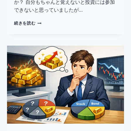
か？ 自分もちゃんと覚えないと投資には参加
ッ
できないと思っていましたが…
ト
完
ロ
全
続きを読む
ー
整
ソ
理
ク
足
だ
け
で
は
「買
い
時・
売
り
時」
は
分
か