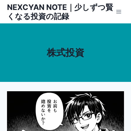
内
NEXCYAN NOTE｜少しずつ賢
容
くなる投資の記録
を
ス
キ
ッ
株式投資
プ