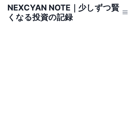
内
NEXCYAN NOTE｜少しずつ賢
容
くなる投資の記録
を
ス
キ
ッ
プ