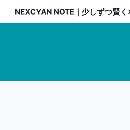
内
NEXCYAN NOTE｜少しずつ
容
を
ス
キ
ッ
プ